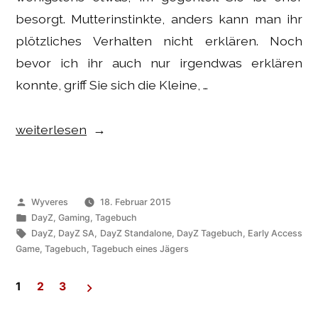
besorgt. Mutterinstinkte, anders kann man ihr
plötzliches Verhalten nicht erklären. Noch
bevor ich ihr auch nur irgendwas erklären
konnte, griff Sie sich die Kleine, …
„Gaming
weiterlesen
–
DayZ
SA
Veröffentlicht
Wyveres
18. Februar 2015
Tagebuch:
von
Veröffentlicht
DayZ
,
Gaming
,
Tagebuch
unter
Schlagwörter:
DayZ
,
DayZ SA
,
DayZ Standalone
,
DayZ Tagebuch
,
Early Access
Luzie“
Game
,
Tagebuch
,
Tagebuch eines Jägers
1
2
3
Seitennummerierung