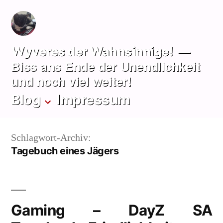
Zum
Inhalt
springen
Wyveres der Wahnsinnige!
Biss ans Ende der Unendlichkeit
und noch viel weiter!
Blog
Impressum
Schlagwort-Archiv:
Tagebuch eines Jägers
Gaming – DayZ SA