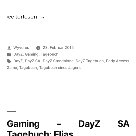
„Gaming
weiterlesen
–
DayZ
SA
Veröffentlicht
Wyveres
23. Februar 2015
Tagebuch:
von
Veröffentlicht
DayZ
,
Gaming
,
Tagebuch
unter
Schlagwörter:
DayZ
,
DayZ SA
,
DayZ Standalone
,
DayZ Tagebuch
,
Early Access
Verzweiflung
Game
,
Tagebuch
,
Tagebuch eines Jägers
und
Sühne“
Gaming – DayZ SA
Tagebuch: Elias