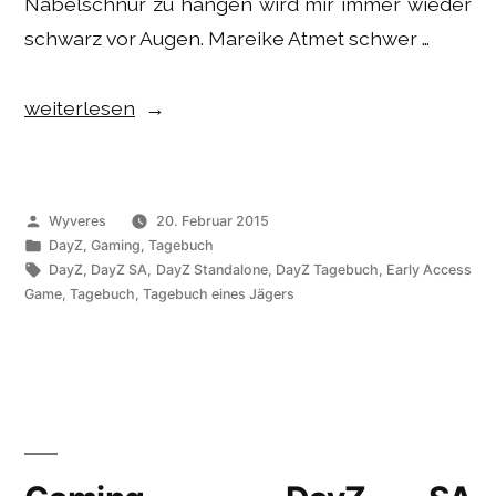
Nabelschnur zu hängen wird mir immer wieder
schwarz vor Augen. Mareike Atmet schwer …
„Gaming
weiterlesen
–
DayZ
SA
Veröffentlicht
Wyveres
20. Februar 2015
Tagebuch:
von
Veröffentlicht
DayZ
,
Gaming
,
Tagebuch
unter
Schlagwörter:
DayZ
,
DayZ SA
,
DayZ Standalone
,
DayZ Tagebuch
,
Early Access
Elias“
Game
,
Tagebuch
,
Tagebuch eines Jägers