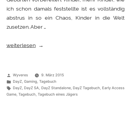
ich schon damals feststellte ist es vollständig
abstrus in so ein Chaos, Kinder in die Welt
zusetzen. Aber …
„Gaming
weiterlesen
–
DayZ
SA
Veröffentlicht
Wyveres
9. März 2015
Tagebuch:
von
Veröffentlicht
DayZ
,
Gaming
,
Tagebuch
unter
Schlagwörter:
DayZ
,
DayZ SA
,
DayZ Standalone
,
DayZ Tagebuch
,
Early Access
auf
Game
,
Tagebuch
,
Tagebuch eines Jägers
Fischzug“