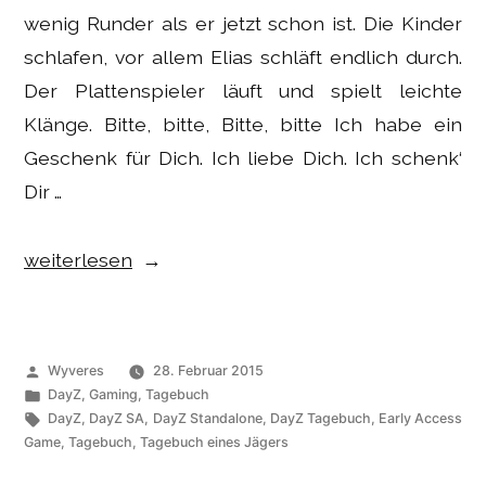
wenig Runder als er jetzt schon ist. Die Kinder
schlafen, vor allem Elias schläft endlich durch.
Der Plattenspieler läuft und spielt leichte
Klänge. Bitte, bitte, Bitte, bitte Ich habe ein
Geschenk für Dich. Ich liebe Dich. Ich schenk‘
Dir …
„Gaming
weiterlesen
–
DayZ
SA
Veröffentlicht
Wyveres
28. Februar 2015
Tagebuch:
von
Veröffentlicht
DayZ
,
Gaming
,
Tagebuch
unter
Schlagwörter:
DayZ
,
DayZ SA
,
DayZ Standalone
,
DayZ Tagebuch
,
Early Access
Erinnerungen“
Game
,
Tagebuch
,
Tagebuch eines Jägers