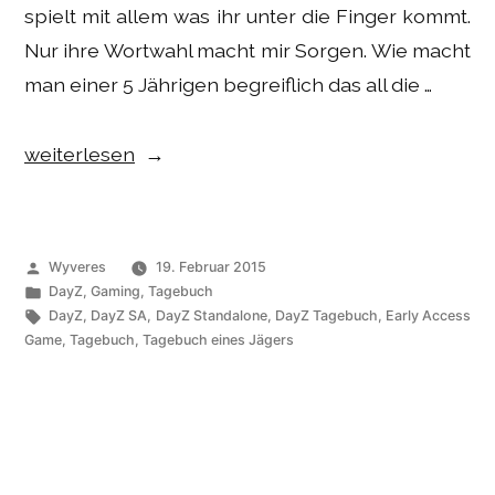
spielt mit allem was ihr unter die Finger kommt.
Nur ihre Wortwahl macht mir Sorgen. Wie macht
man einer 5 Jährigen begreiflich das all die …
„Gaming
weiterlesen
–
DayZ
SA
Veröffentlicht
Wyveres
19. Februar 2015
Tagebuch:
von
Veröffentlicht
DayZ
,
Gaming
,
Tagebuch
unter
Schlagwörter:
DayZ
,
DayZ SA
,
DayZ Standalone
,
DayZ Tagebuch
,
Early Access
die
Game
,
Tagebuch
,
Tagebuch eines Jägers
Zukunft“