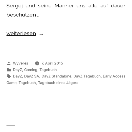
Sergej und seine Männer uns alle auf dauer
beschützen …
„Gaming
weiterlesen
–
DayZ
SA
Veröffentlicht
Wyveres
7. April 2015
Tagebuch:
von
Veröffentlicht
DayZ
,
Gaming
,
Tagebuch
unter
Schlagwörter:
DayZ
,
DayZ SA
,
DayZ Standalone
,
DayZ Tagebuch
,
Early Access
Friedlichkeit“
Game
,
Tagebuch
,
Tagebuch eines Jägers