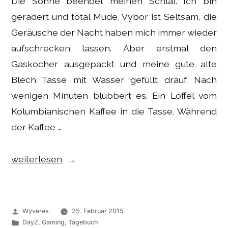
Die Sonne beendet meinen Schlaf. Ich bin
gerädert und total Müde, Vybor ist Seltsam, die
Geräusche der Nacht haben mich immer wieder
aufschrecken lassen. Aber erstmal den
Gaskocher ausgepackt und meine gute alte
Blech Tasse mit Wasser gefüllt drauf. Nach
wenigen Minuten blubbert es. Ein Löffel vom
Kolumbianischen Kaffee in die Tasse. Während
der Kaffee …
„Gaming
weiterlesen
–
DayZ
SA
Veröffentlicht
Wyveres
25. Februar 2015
Tagebuch:
von
Veröffentlicht
DayZ
,
Gaming
,
Tagebuch