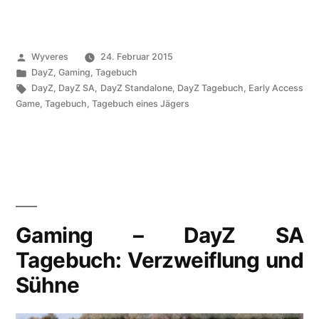
–
DayZ
SA
Veröffentlicht
Wyveres
24. Februar 2015
Tagebuch:
von
Veröffentlicht
DayZ
,
Gaming
,
Tagebuch
unter
Schlagwörter:
DayZ
,
DayZ SA
,
DayZ Standalone
,
DayZ Tagebuch
,
Early Access
Spitzenunterwäsche
Game
,
Tagebuch
,
Tagebuch eines Jägers
und
eine
Plattennadel“
Gaming – DayZ SA
Tagebuch: Verzweiflung und
Sühne