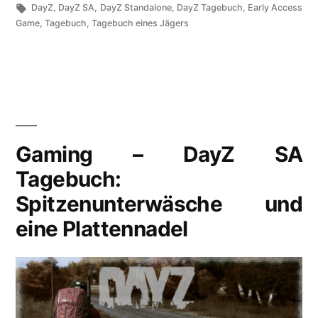
unter
Schlagwörter:
DayZ
,
DayZ SA
,
DayZ Standalone
,
DayZ Tagebuch
,
Early Access
Seltsames
Game
,
Tagebuch
,
Tagebuch eines Jägers
Vybor“
Gaming – DayZ SA
Tagebuch:
Spitzenunterwäsche und
eine Plattennadel