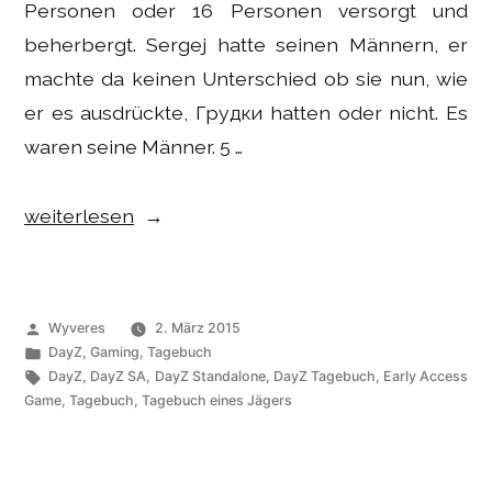
Personen oder 16 Personen versorgt und
beherbergt. Sergej hatte seinen Männern, er
machte da keinen Unterschied ob sie nun, wie
er es ausdrückte, Грудки hatten oder nicht. Es
waren seine Männer. 5 …
„Gaming
weiterlesen
–
DayZ
SA
Veröffentlicht
Wyveres
2. März 2015
Tagebuch:
von
Veröffentlicht
DayZ
,
Gaming
,
Tagebuch
unter
Schlagwörter:
DayZ
,
DayZ SA
,
DayZ Standalone
,
DayZ Tagebuch
,
Early Access
Waffenbrüder“
Game
,
Tagebuch
,
Tagebuch eines Jägers