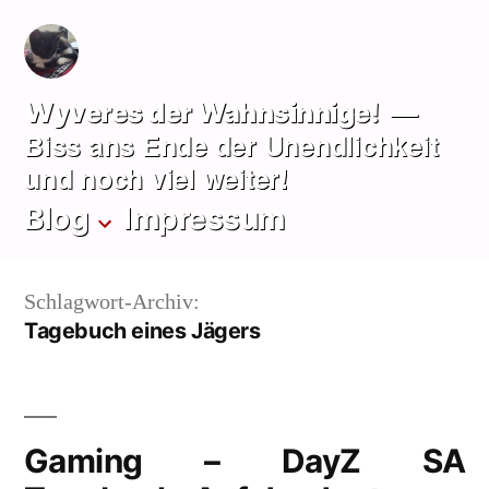
Zum
Inhalt
springen
Wyveres der Wahnsinnige!
Biss ans Ende der Unendlichkeit
und noch viel weiter!
Blog
Impressum
Schlagwort-Archiv:
Tagebuch eines Jägers
Gaming – DayZ SA