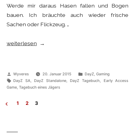
Werde mir daraus Hasen fallen und Bogen
bauen. Ich bräuchte auch wieder frische
Sachen oder Flickzeug. …
„Gaming
weiterlesen
–
DayZ
SA
Veröffentlicht
Veröffentlicht
Wyveres
20. Januar 2015
DayZ
,
Gaming
Tagebuch:
von
Schlagwörter:
unter
DayZ SA
,
DayZ Standalone
,
DayZ Tagebuch
,
Early Access
Game
,
Tagebuch eines Jägers
Auf
der
1
2
3
Jagt.“
Seitennummerierung
der