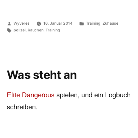
Veröffentlicht
Veröffentlicht
Wyveres
16. Januar 2014
Training
,
Zuhause
von
Schlagwörter:
unter
polizei
,
Rauchen
,
Training
Was steht an
Elite Dangerous
spielen, und ein Logbuch
schreiben.