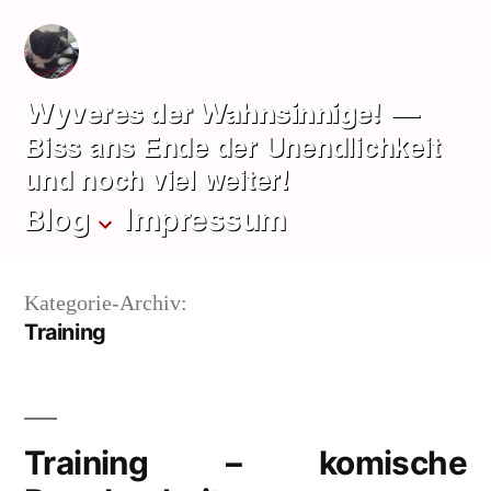
Zum
Inhalt
springen
Wyveres der Wahnsinnige!
Biss ans Ende der Unendlichkeit
und noch viel weiter!
Blog
Impressum
Kategorie-Archiv:
Training
Training – komische