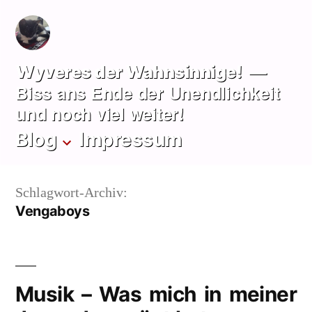
Zum
Inhalt
springen
Wyveres der Wahnsinnige!
Biss ans Ende der Unendlichkeit
und noch viel weiter!
Blog
Impressum
Schlagwort-Archiv:
Vengaboys
Musik – Was mich in meiner