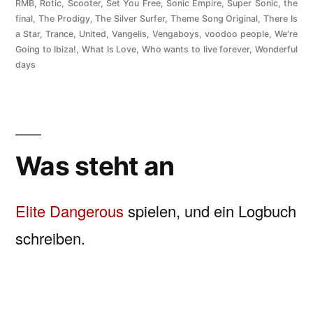
RMB
,
Rotic
,
Scooter
,
Set You Free
,
Sonic Empire
,
Super Sonic
,
the
final
,
The Prodigy
,
The Silver Surfer
,
Theme Song Original
,
There Is
a Star
,
Trance
,
United
,
Vangelis
,
Vengaboys
,
voodoo people
,
We're
Going to Ibiza!
,
What Is Love
,
Who wants to live forever
,
Wonderful
days
Was steht an
Elite Dangerous
spielen, und ein Logbuch
schreiben.