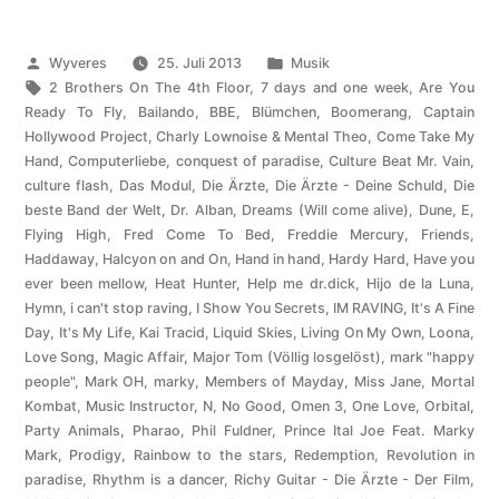
Veröffentlicht
Veröffentlicht
Wyveres
25. Juli 2013
Musik
von
Schlagwörter:
unter
2 Brothers On The 4th Floor
,
7 days and one week
,
Are You
Ready To Fly
,
Bailando
,
BBE
,
Blümchen
,
Boomerang
,
Captain
Hollywood Project
,
Charly Lownoise & Mental Theo
,
Come Take My
Hand
,
Computerliebe
,
conquest of paradise
,
Culture Beat Mr. Vain
,
culture flash
,
Das Modul
,
Die Ärzte
,
Die Ärzte - Deine Schuld
,
Die
beste Band der Welt
,
Dr. Alban
,
Dreams (Will come alive)
,
Dune
,
E
,
Flying High
,
Fred Come To Bed
,
Freddie Mercury
,
Friends
,
Haddaway
,
Halcyon on and On
,
Hand in hand
,
Hardy Hard
,
Have you
ever been mellow
,
Heat Hunter
,
Help me dr.dick
,
Hijo de la Luna
,
Hymn
,
i can't stop raving
,
I Show You Secrets
,
IM RAVING
,
It's A Fine
Day
,
It's My Life
,
Kai Tracid
,
Liquid Skies
,
Living On My Own
,
Loona
,
Love Song
,
Magic Affair
,
Major Tom (Völlig losgelöst)
,
mark "happy
people"
,
Mark OH
,
marky
,
Members of Mayday
,
Miss Jane
,
Mortal
Kombat
,
Music Instructor
,
N
,
No Good
,
Omen 3
,
One Love
,
Orbital
,
Party Animals
,
Pharao
,
Phil Fuldner
,
Prince Ital Joe Feat. Marky
Mark
,
Prodigy
,
Rainbow to the stars
,
Redemption
,
Revolution in
paradise
,
Rhythm is a dancer
,
Richy Guitar - Die Ärzte - Der Film
,