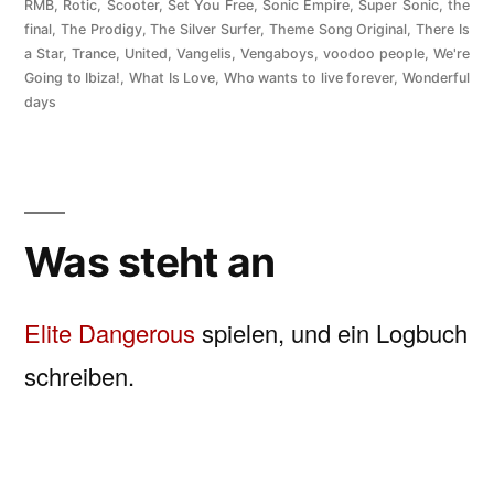
RMB
,
Rotic
,
Scooter
,
Set You Free
,
Sonic Empire
,
Super Sonic
,
the
final
,
The Prodigy
,
The Silver Surfer
,
Theme Song Original
,
There Is
a Star
,
Trance
,
United
,
Vangelis
,
Vengaboys
,
voodoo people
,
We're
Going to Ibiza!
,
What Is Love
,
Who wants to live forever
,
Wonderful
days
Was steht an
Elite Dangerous
spielen, und ein Logbuch
schreiben.