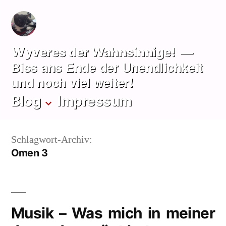
Zum
Inhalt
springen
Wyveres der Wahnsinnige!
Biss ans Ende der Unendlichkeit
und noch viel weiter!
Blog
Impressum
Schlagwort-Archiv:
Omen 3
Musik – Was mich in meiner