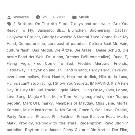
Veröffentlicht
Veröffentlicht
Wyveres
25. Juli 2013
Musik
von
Schlagwörter:
unter
2 Brothers On The 4th Floor
,
7 days and one week
,
Are You
Ready To Fly
,
Bailando
,
BBE
,
Blümchen
,
Boomerang
,
Captain
Hollywood Project
,
Charly Lownoise & Mental Theo
,
Come Take My
Hand
,
Computerliebe
,
conquest of paradise
,
Culture Beat Mr. Vain
,
culture flash
,
Das Modul
,
Die Ärzte
,
Die Ärzte - Deine Schuld
,
Die
beste Band der Welt
,
Dr. Alban
,
Dreams (Will come alive)
,
Dune
,
E
,
Flying High
,
Fred Come To Bed
,
Freddie Mercury
,
Friends
,
Haddaway
,
Halcyon on and On
,
Hand in hand
,
Hardy Hard
,
Have you
ever been mellow
,
Heat Hunter
,
Help me dr.dick
,
Hijo de la Luna
,
Hymn
,
i can't stop raving
,
I Show You Secrets
,
IM RAVING
,
It's A Fine
Day
,
It's My Life
,
Kai Tracid
,
Liquid Skies
,
Living On My Own
,
Loona
,
Love Song
,
Magic Affair
,
Major Tom (Völlig losgelöst)
,
mark "happy
people"
,
Mark OH
,
marky
,
Members of Mayday
,
Miss Jane
,
Mortal
Kombat
,
Music Instructor
,
N
,
No Good
,
Omen 3
,
One Love
,
Orbital
,
Party Animals
,
Pharao
,
Phil Fuldner
,
Prince Ital Joe Feat. Marky
Mark
,
Prodigy
,
Rainbow to the stars
,
Redemption
,
Revolution in
paradise
,
Rhythm is a dancer
,
Richy Guitar - Die Ärzte - Der Film
,