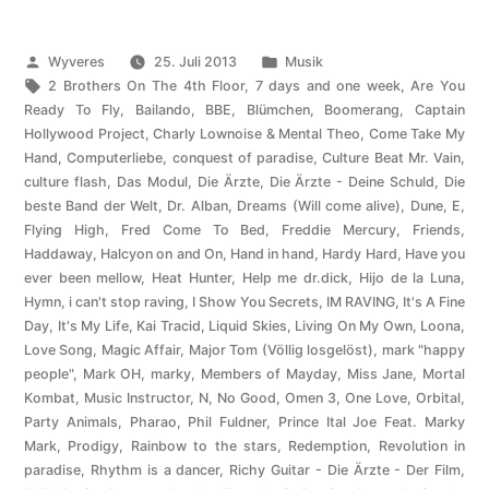
Veröffentlicht
Veröffentlicht
Wyveres
25. Juli 2013
Musik
von
Schlagwörter:
unter
2 Brothers On The 4th Floor
,
7 days and one week
,
Are You
Ready To Fly
,
Bailando
,
BBE
,
Blümchen
,
Boomerang
,
Captain
Hollywood Project
,
Charly Lownoise & Mental Theo
,
Come Take My
Hand
,
Computerliebe
,
conquest of paradise
,
Culture Beat Mr. Vain
,
culture flash
,
Das Modul
,
Die Ärzte
,
Die Ärzte - Deine Schuld
,
Die
beste Band der Welt
,
Dr. Alban
,
Dreams (Will come alive)
,
Dune
,
E
,
Flying High
,
Fred Come To Bed
,
Freddie Mercury
,
Friends
,
Haddaway
,
Halcyon on and On
,
Hand in hand
,
Hardy Hard
,
Have you
ever been mellow
,
Heat Hunter
,
Help me dr.dick
,
Hijo de la Luna
,
Hymn
,
i can't stop raving
,
I Show You Secrets
,
IM RAVING
,
It's A Fine
Day
,
It's My Life
,
Kai Tracid
,
Liquid Skies
,
Living On My Own
,
Loona
,
Love Song
,
Magic Affair
,
Major Tom (Völlig losgelöst)
,
mark "happy
people"
,
Mark OH
,
marky
,
Members of Mayday
,
Miss Jane
,
Mortal
Kombat
,
Music Instructor
,
N
,
No Good
,
Omen 3
,
One Love
,
Orbital
,
Party Animals
,
Pharao
,
Phil Fuldner
,
Prince Ital Joe Feat. Marky
Mark
,
Prodigy
,
Rainbow to the stars
,
Redemption
,
Revolution in
paradise
,
Rhythm is a dancer
,
Richy Guitar - Die Ärzte - Der Film
,