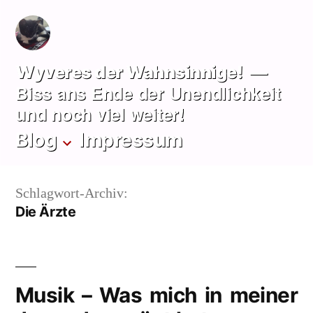
Zum
Inhalt
springen
Wyveres der Wahnsinnige!
Biss ans Ende der Unendlichkeit
und noch viel weiter!
Blog
Impressum
Schlagwort-Archiv:
Die Ärzte
Musik – Was mich in meiner