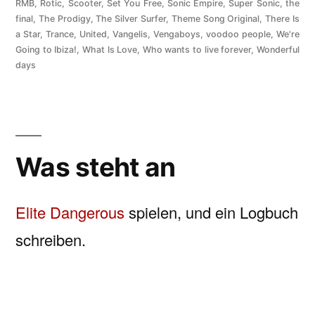
RMB
,
Rotic
,
Scooter
,
Set You Free
,
Sonic Empire
,
Super Sonic
,
the
final
,
The Prodigy
,
The Silver Surfer
,
Theme Song Original
,
There Is
a Star
,
Trance
,
United
,
Vangelis
,
Vengaboys
,
voodoo people
,
We're
Going to Ibiza!
,
What Is Love
,
Who wants to live forever
,
Wonderful
days
Was steht an
Elite Dangerous
spielen, und ein Logbuch
schreiben.