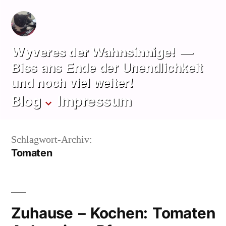
Zum
Inhalt
springen
Wyveres der Wahnsinnige!
Biss ans Ende der Unendlichkeit
und noch viel weiter!
Blog
Impressum
Schlagwort-Archiv:
Tomaten
Zuhause – Kochen: Tomaten