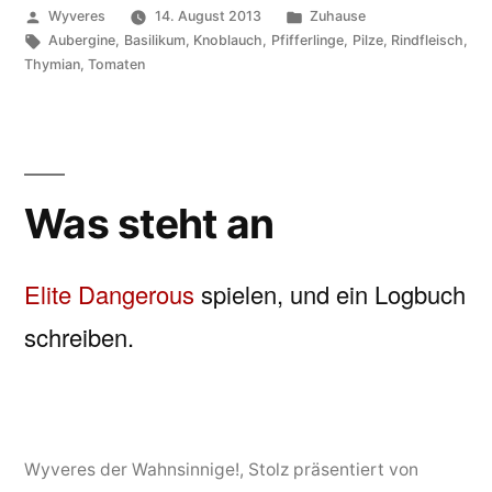
Veröffentlicht
Veröffentlicht
Wyveres
14. August 2013
Zuhause
von
Schlagwörter:
unter
Aubergine
,
Basilikum
,
Knoblauch
,
Pfifferlinge
,
Pilze
,
Rindfleisch
,
Thymian
,
Tomaten
Was steht an
Elite Dangerous
spielen, und ein Logbuch
schreiben.
Wyveres der Wahnsinnige!
,
Stolz präsentiert von