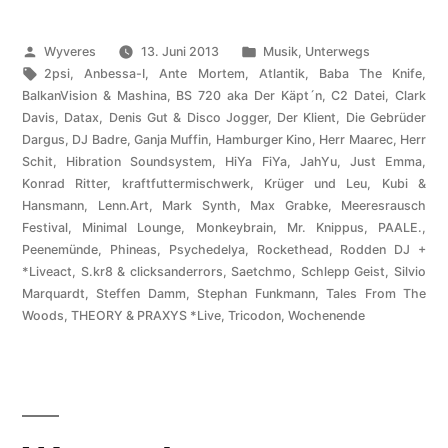
Veröffentlicht
Veröffentlicht
Wyveres
13. Juni 2013
Musik
,
Unterwegs
von
Schlagwörter:
unter
2psi
,
Anbessa-I
,
Ante Mortem
,
Atlantik
,
Baba The Knife
,
BalkanVision & Mashina
,
BS 720 aka Der Käpt´n
,
C2 Datei
,
Clark
Davis
,
Datax
,
Denis Gut & Disco Jogger
,
Der Klient
,
Die Gebrüder
Dargus
,
DJ Badre
,
Ganja Muffin
,
Hamburger Kino
,
Herr Maarec
,
Herr
Schit
,
Hibration Soundsystem
,
HiYa FiYa
,
JahYu
,
Just Emma
,
Konrad Ritter
,
kraftfuttermischwerk
,
Krüger und Leu
,
Kubi &
Hansmann
,
Lenn.Art
,
Mark Synth
,
Max Grabke
,
Meeresrausch
Festival
,
Minimal Lounge
,
Monkeybrain
,
Mr. Knippus
,
PAALE.
,
Peenemünde
,
Phineas
,
Psychedelya
,
Rockethead
,
Rodden DJ +
*Liveact
,
S.kr8 & clicksanderrors
,
Saetchmo
,
Schlepp Geist
,
Silvio
Marquardt
,
Steffen Damm
,
Stephan Funkmann
,
Tales From The
Woods
,
THEORY & PRAXYS *Live
,
Tricodon
,
Wochenende