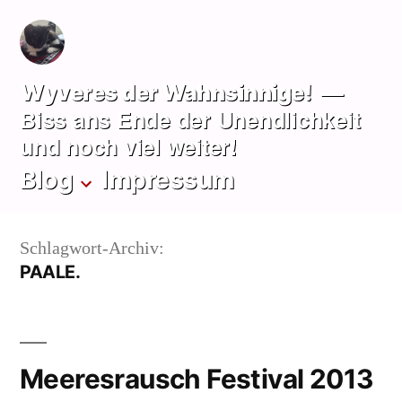
Zum
Inhalt
springen
Wyveres der Wahnsinnige!
Biss ans Ende der Unendlichkeit
und noch viel weiter!
Blog
Impressum
Schlagwort-Archiv:
PAALE.
Meeresrausch Festival 2013