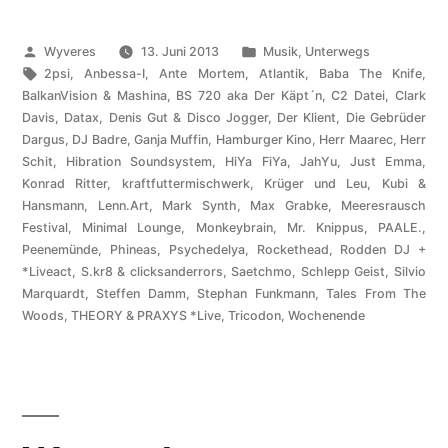
Veröffentlicht
Veröffentlicht
Wyveres
13. Juni 2013
Musik
,
Unterwegs
von
Schlagwörter:
unter
2psi
,
Anbessa-I
,
Ante Mortem
,
Atlantik
,
Baba The Knife
,
BalkanVision & Mashina
,
BS 720 aka Der Käpt´n
,
C2 Datei
,
Clark
Davis
,
Datax
,
Denis Gut & Disco Jogger
,
Der Klient
,
Die Gebrüder
Dargus
,
DJ Badre
,
Ganja Muffin
,
Hamburger Kino
,
Herr Maarec
,
Herr
Schit
,
Hibration Soundsystem
,
HiYa FiYa
,
JahYu
,
Just Emma
,
Konrad Ritter
,
kraftfuttermischwerk
,
Krüger und Leu
,
Kubi &
Hansmann
,
Lenn.Art
,
Mark Synth
,
Max Grabke
,
Meeresrausch
Festival
,
Minimal Lounge
,
Monkeybrain
,
Mr. Knippus
,
PAALE.
,
Peenemünde
,
Phineas
,
Psychedelya
,
Rockethead
,
Rodden DJ +
*Liveact
,
S.kr8 & clicksanderrors
,
Saetchmo
,
Schlepp Geist
,
Silvio
Marquardt
,
Steffen Damm
,
Stephan Funkmann
,
Tales From The
Woods
,
THEORY & PRAXYS *Live
,
Tricodon
,
Wochenende