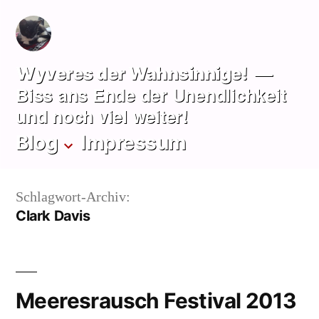
Zum
Inhalt
springen
Wyveres der Wahnsinnige!
Biss ans Ende der Unendlichkeit
und noch viel weiter!
Blog
Impressum
Schlagwort-Archiv:
Clark Davis
Meeresrausch Festival 2013