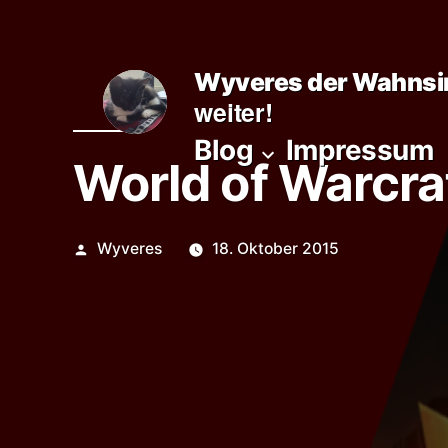
Zum
Inhalt
Wyveres der Wahnsi
springen
weiter!
Blog
Impressum
World of Warcraf
Veröffentlicht
Wyveres
18. Oktober 2015
von