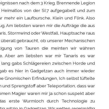
eignissen nach dem 3 Krieg. Brennende Legion
d Heimatlos von der SI:7 aufgegabelt und zum
r mehr ein Laufbursche, Klein und Flink. Also
g. Am liebsten waren mir die Aufträge die aus
ris, Stormwind oder Westfall, Hauptsache raus
 überall gebraucht, ob unserer Mechanischen
stigung von Tauren die meinten wir währen
e. Aber am liebsten war mir Tanaris es war
 lang gabs Schlägereien zwischen Horde und
r gab es hier in Gadgetzan auch immer wieder
ine Gnomischen Erfindungen, Ich selbst tüftelte
n und Sprengstoff aber Teleportation, dass war
Gnomen Magier waren mir ja schon suspekt aber
das erste Wurmloch durch Technologie zu
htig witzig in Gadgetzan. Wir wetten regelmäßig