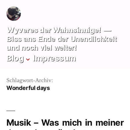
Zum
Inhalt
springen
Wyveres der Wahnsinnige!
Biss ans Ende der Unendlichkeit
und noch viel weiter!
Blog
Impressum
Schlagwort-Archiv:
Wonderful days
Musik – Was mich in meiner