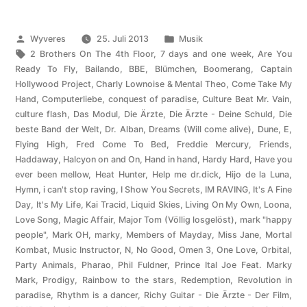
Veröffentlicht
Veröffentlicht
Wyveres
25. Juli 2013
Musik
von
Schlagwörter:
unter
2 Brothers On The 4th Floor
,
7 days and one week
,
Are You
Ready To Fly
,
Bailando
,
BBE
,
Blümchen
,
Boomerang
,
Captain
Hollywood Project
,
Charly Lownoise & Mental Theo
,
Come Take My
Hand
,
Computerliebe
,
conquest of paradise
,
Culture Beat Mr. Vain
,
culture flash
,
Das Modul
,
Die Ärzte
,
Die Ärzte - Deine Schuld
,
Die
beste Band der Welt
,
Dr. Alban
,
Dreams (Will come alive)
,
Dune
,
E
,
Flying High
,
Fred Come To Bed
,
Freddie Mercury
,
Friends
,
Haddaway
,
Halcyon on and On
,
Hand in hand
,
Hardy Hard
,
Have you
ever been mellow
,
Heat Hunter
,
Help me dr.dick
,
Hijo de la Luna
,
Hymn
,
i can't stop raving
,
I Show You Secrets
,
IM RAVING
,
It's A Fine
Day
,
It's My Life
,
Kai Tracid
,
Liquid Skies
,
Living On My Own
,
Loona
,
Love Song
,
Magic Affair
,
Major Tom (Völlig losgelöst)
,
mark "happy
people"
,
Mark OH
,
marky
,
Members of Mayday
,
Miss Jane
,
Mortal
Kombat
,
Music Instructor
,
N
,
No Good
,
Omen 3
,
One Love
,
Orbital
,
Party Animals
,
Pharao
,
Phil Fuldner
,
Prince Ital Joe Feat. Marky
Mark
,
Prodigy
,
Rainbow to the stars
,
Redemption
,
Revolution in
paradise
,
Rhythm is a dancer
,
Richy Guitar - Die Ärzte - Der Film
,