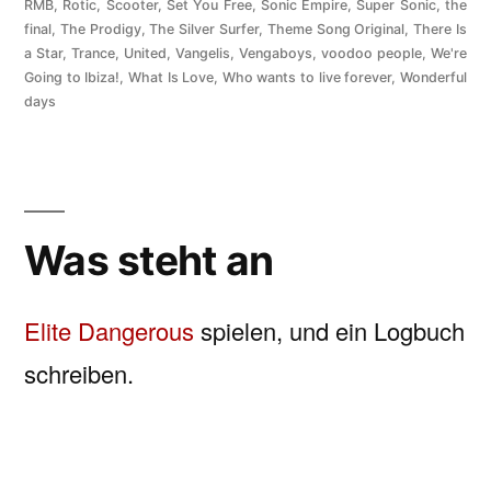
RMB
,
Rotic
,
Scooter
,
Set You Free
,
Sonic Empire
,
Super Sonic
,
the
final
,
The Prodigy
,
The Silver Surfer
,
Theme Song Original
,
There Is
a Star
,
Trance
,
United
,
Vangelis
,
Vengaboys
,
voodoo people
,
We're
Going to Ibiza!
,
What Is Love
,
Who wants to live forever
,
Wonderful
days
Was steht an
Elite Dangerous
spielen, und ein Logbuch
schreiben.