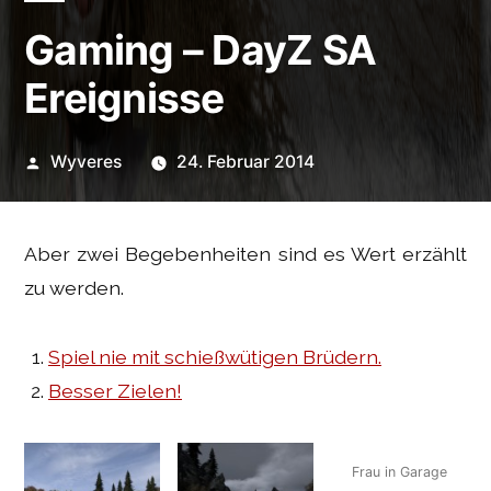
Gaming – DayZ SA
Ereignisse
Veröffentlicht
Wyveres
24. Februar 2014
von
Aber zwei Begebenheiten sind es Wert erzählt
zu werden.
Spiel nie mit schießwütigen Brüdern.
Besser Zielen!
Frau in Garage