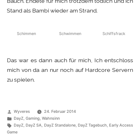
Bauch. Endete für mich trotzdem tödlich und ich
Stand als Bambi wieder am Strand.
Schimmen
Schwimmen
Schiffsfrack
Das war es dann auch für mich, Ich entschloss
mich von da an nur noch auf Hardcore Servern
zu spielen.
Veröffentlicht
Wyveres
24. Februar 2014
von
Veröffentlicht
DayZ
,
Gaming
,
Wahnsinn
unter
Schlagwörter:
DayZ
,
DayZ SA
,
DayZ Standalone
,
DayZ Tagebuch
,
Early Access
Game