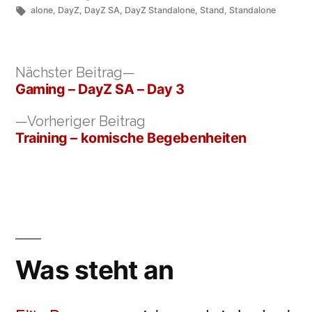
von
Schlagwörter:
unter
alone
,
DayZ
,
DayZ SA
,
DayZ Standalone
,
Stand
,
Standalone
Nächster
Nächster Beitrag
Beitrag:
Gaming – DayZ SA – Day 3
Beitragsnavigation
Vorheriger
Vorheriger Beitrag
Beitrag:
Training – komische Begebenheiten
Was steht an