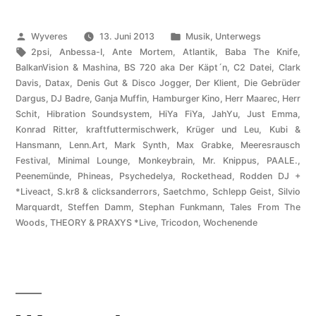
Veröffentlicht
Veröffentlicht
Wyveres
13. Juni 2013
Musik
,
Unterwegs
von
Schlagwörter:
unter
2psi
,
Anbessa-I
,
Ante Mortem
,
Atlantik
,
Baba The Knife
,
BalkanVision & Mashina
,
BS 720 aka Der Käpt´n
,
C2 Datei
,
Clark
Davis
,
Datax
,
Denis Gut & Disco Jogger
,
Der Klient
,
Die Gebrüder
Dargus
,
DJ Badre
,
Ganja Muffin
,
Hamburger Kino
,
Herr Maarec
,
Herr
Schit
,
Hibration Soundsystem
,
HiYa FiYa
,
JahYu
,
Just Emma
,
Konrad Ritter
,
kraftfuttermischwerk
,
Krüger und Leu
,
Kubi &
Hansmann
,
Lenn.Art
,
Mark Synth
,
Max Grabke
,
Meeresrausch
Festival
,
Minimal Lounge
,
Monkeybrain
,
Mr. Knippus
,
PAALE.
,
Peenemünde
,
Phineas
,
Psychedelya
,
Rockethead
,
Rodden DJ +
*Liveact
,
S.kr8 & clicksanderrors
,
Saetchmo
,
Schlepp Geist
,
Silvio
Marquardt
,
Steffen Damm
,
Stephan Funkmann
,
Tales From The
Woods
,
THEORY & PRAXYS *Live
,
Tricodon
,
Wochenende