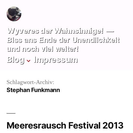
Zum
Inhalt
springen
Wyveres der Wahnsinnige!
Biss ans Ende der Unendlichkeit
und noch viel weiter!
Blog
Impressum
Schlagwort-Archiv:
Stephan Funkmann
Meeresrausch Festival 2013