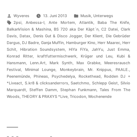
Veröffentlicht
Veröffentlicht
Wyveres
13. Juni 2013
Musik
,
Unterwegs
von
Schlagwörter:
unter
2psi
,
Anbessa-I
,
Ante Mortem
,
Atlantik
,
Baba The Knife
,
BalkanVision & Mashina
,
BS 720 aka Der Käpt´n
,
C2 Datei
,
Clark
Davis
,
Datax
,
Denis Gut & Disco Jogger
,
Der Klient
,
Die Gebrüder
Dargus
,
DJ Badre
,
Ganja Muffin
,
Hamburger Kino
,
Herr Maarec
,
Herr
Schit
,
Hibration Soundsystem
,
HiYa FiYa
,
JahYu
,
Just Emma
,
Konrad Ritter
,
kraftfuttermischwerk
,
Krüger und Leu
,
Kubi &
Hansmann
,
Lenn.Art
,
Mark Synth
,
Max Grabke
,
Meeresrausch
Festival
,
Minimal Lounge
,
Monkeybrain
,
Mr. Knippus
,
PAALE.
,
Peenemünde
,
Phineas
,
Psychedelya
,
Rockethead
,
Rodden DJ +
*Liveact
,
S.kr8 & clicksanderrors
,
Saetchmo
,
Schlepp Geist
,
Silvio
Marquardt
,
Steffen Damm
,
Stephan Funkmann
,
Tales From The
Woods
,
THEORY & PRAXYS *Live
,
Tricodon
,
Wochenende