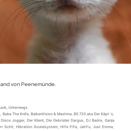
rand von Peenemünde.
röffentlicht
usik
,
Unterwegs
ter
k
,
Baba The Knife
,
BalkanVision & Mashina
,
BS 720 aka Der Käpt´n
,
 Disco Jogger
,
Der Klient
,
Die Gebrüder Dargus
,
DJ Badre
,
Ganja
rr Schit
,
Hibration Soundsystem
,
HiYa FiYa
,
JahYu
,
Just Emma
,