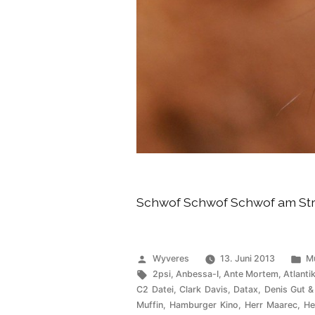
Schwof Schwof Schwof am St
Veröffentlicht
Ve
Wyveres
13. Juni 2013
M
von
Schlagwörter:
un
2psi
,
Anbessa-I
,
Ante Mortem
,
Atlanti
C2 Datei
,
Clark Davis
,
Datax
,
Denis Gut &
Muffin
,
Hamburger Kino
,
Herr Maarec
,
He