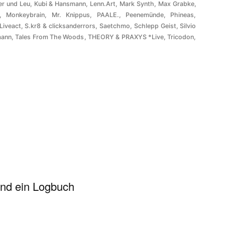
er und Leu
,
Kubi & Hansmann
,
Lenn.Art
,
Mark Synth
,
Max Grabke
,
,
Monkeybrain
,
Mr. Knippus
,
PAALE.
,
Peenemünde
,
Phineas
,
Liveact
,
S.kr8 & clicksanderrors
,
Saetchmo
,
Schlepp Geist
,
Silvio
mann
,
Tales From The Woods
,
THEORY & PRAXYS *Live
,
Tricodon
,
und ein Logbuch