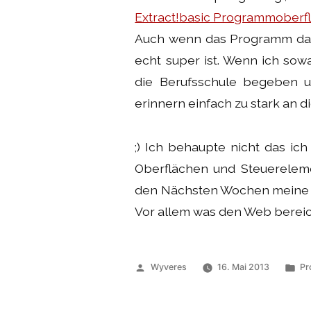
Extract!basic Programmoberf
Auch wenn das Programm da f
echt super ist. Wenn ich sow
die Berufsschule begeben 
erinnern einfach zu stark an d
;) Ich behaupte nicht das ic
Oberflächen und Steuereleme
den Nächsten Wochen meine G
Vor allem was den Web bereic
Veröffentlicht
Ve
Wyveres
16. Mai 2013
Pr
von
un