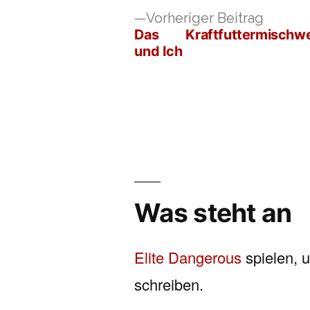
Vorher
Vorheriger Beitrag
Beitrag
Das Kraftfuttermischw
Beitragsnavigation
und Ich
Was steht an
Elite Dangerous
spielen, 
schreiben.