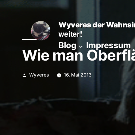
Zum
Inhalt
Wyveres der Wahnsi
springen
weiter!
Blog
Impressum
Wie man Oberfl
Veröffentlicht
Wyveres
16. Mai 2013
von