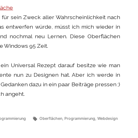
läche
ür sein Zweck aller Wahrscheinlichkeit nach
as entwerfen würde, müsst ich mich wieder in
und nochmal neu Lernen. Diese Oberflächen
ie Windows 95 Zeit.
h ein Universal Rezept darauf besitze wie man
nte nun zu Designen hat. Aber ich werde in
edanken dazu in ein paar Beiträge pressen ;)
h angeht.
röffentlicht
Schlagwörter:
ogrammierung
Oberflächen
,
Programmierung
,
Webdesign
ter