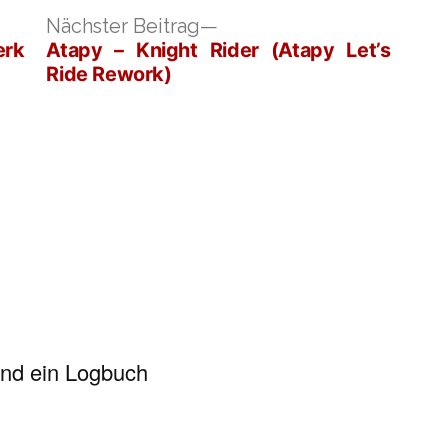
iger
Nächster
Nächster Beitrag
:
Beitrag:
erk
Atapy – Knight Rider (Atapy Let’s
Ride Rework)
und ein Logbuch