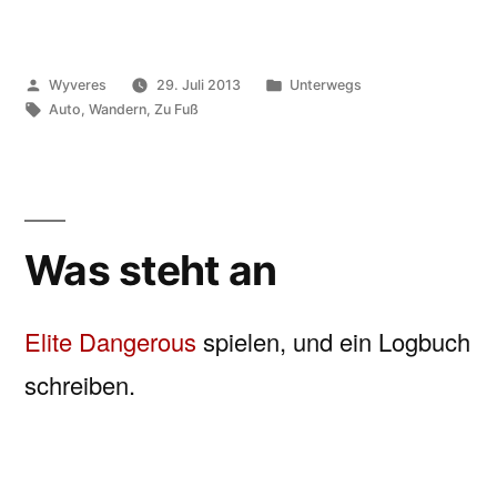
Veröffentlicht
Veröffentlicht
Wyveres
29. Juli 2013
Unterwegs
von
Schlagwörter:
unter
Auto
,
Wandern
,
Zu Fuß
Was steht an
Elite Dangerous
spielen, und ein Logbuch
schreiben.