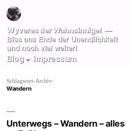
Zum
Inhalt
springen
Wyveres der Wahnsinnige!
Biss ans Ende der Unendlichkeit
und noch viel weiter!
Blog
Impressum
Schlagwort-Archiv:
Wandern
Unterwegs – Wandern – alles