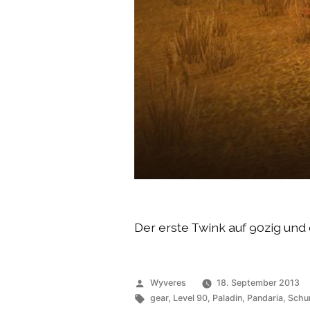
Der erste Twink auf 90zig und 
Veröffentlicht
Wyveres
18. September 2013
von
Schlagwörter:
gear
,
Level 90
,
Paladin
,
Pandaria
,
Schu