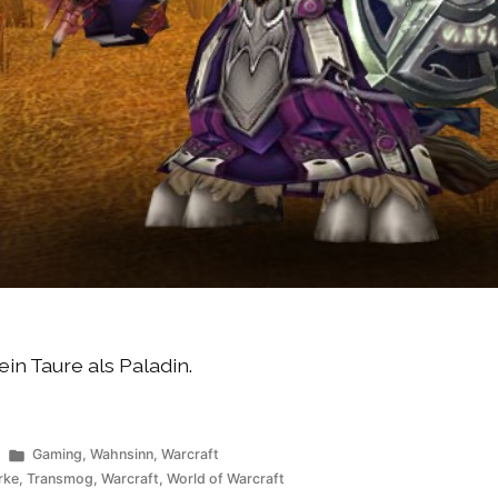
ein Taure als Paladin.
Veröffentlicht
Gaming
,
Wahnsinn
,
Warcraft
unter
rke
,
Transmog
,
Warcraft
,
World of Warcraft