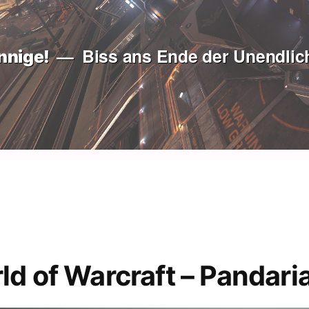
Biss ans Ende der Unendlich
nnige!
d of Warcraft – Pandari