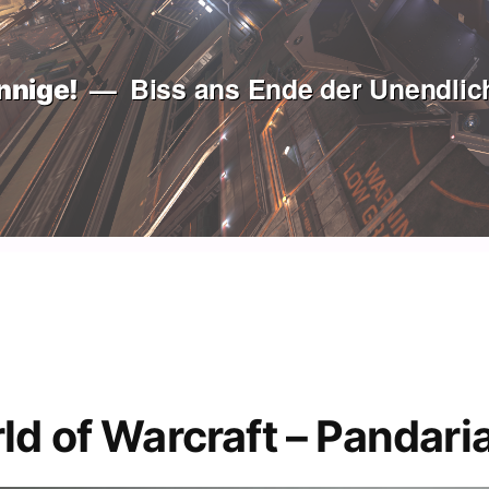
Biss ans Ende der Unendlich
nnige!
d of Warcraft – Pandari