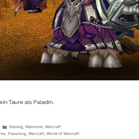
ein Taure als Paladin.
Veröffentlicht
Gaming
,
Wahnsinn
,
Warcraft
unter
rke
,
Transmog
,
Warcraft
,
World of Warcraft