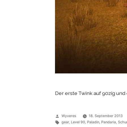
Der erste Twink auf 90zig und 
Veröffentlicht
Wyveres
18. September 2013
von
Schlagwörter:
gear
,
Level 90
,
Paladin
,
Pandaria
,
Schu