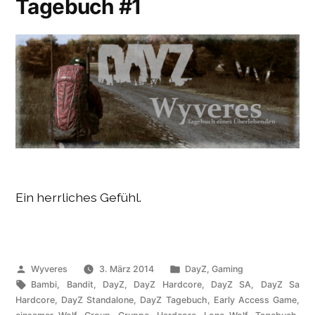
Tagebuch #1
Ein herrliches Gefühl.
Veröffentlicht
Veröffentlicht
Wyveres
3. März 2014
DayZ
,
Gaming
von
Schlagwörter:
unter
Bambi
,
Bandit
,
DayZ
,
DayZ Hardcore
,
DayZ SA
,
DayZ Sa
Hardcore
,
DayZ Standalone
,
DayZ Tagebuch
,
Early Access Game
,