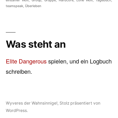
einsamer Wolf
,
Group
,
Gruppe
,
Hardcore
,
Lone Wolf
,
Tagebuch
,
teamspeak
,
Überleben
Was steht an
Elite Dangerous
spielen, und ein Logbuch
schreiben.
Wyveres der Wahnsinnige!
,
Stolz präsentiert von
WordPress.