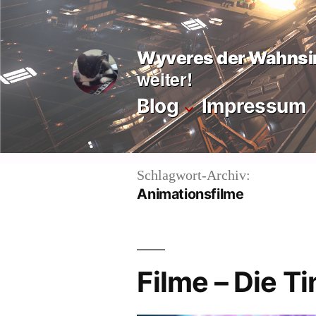
Zum
Inhalt
Wyveres der Wahnsi
springen
weiter!
Blog
Impressum
Schlagwort-Archiv:
Animationsfilme
Filme – Die T