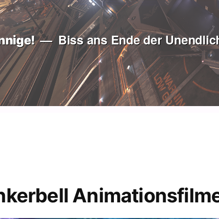
Biss ans Ende der Unendlich
nnige!
inkerbell Animationsfilm