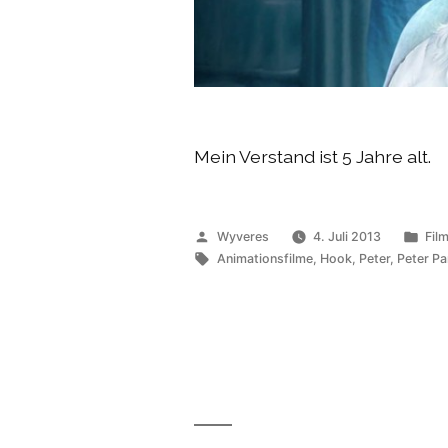
Mein Verstand ist 5 Jahre alt.
Veröffentlicht
Verö
Wyveres
4. Juli 2013
Fil
von
Schlagwörter:
unt
Animationsfilme
,
Hook
,
Peter
,
Peter Pa