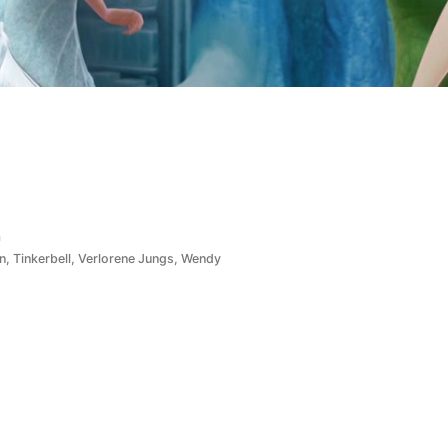
ffentlicht
m
er
n
,
Tinkerbell
,
Verlorene Jungs
,
Wendy