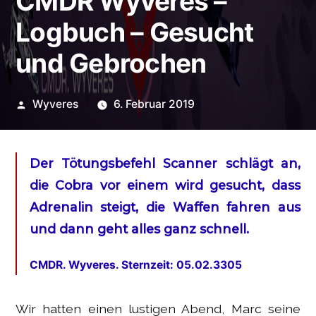
CMDR Wyveres –
Logbuch – Gesucht
und Gebrochen
Veröffentlicht
Wyveres
6. Februar 2019
von
Der Tötungsbefehl Scanner schlägt an,
die Cobra vor einem wird gesucht, dass
Adrenalin steigt, die Waffen fahren aus
und dann geht alles ganz schnell.
CMDR. Wyveres. Sternzeit: 05.02.3305
Wir hatten einen lustigen Abend, Marc seine