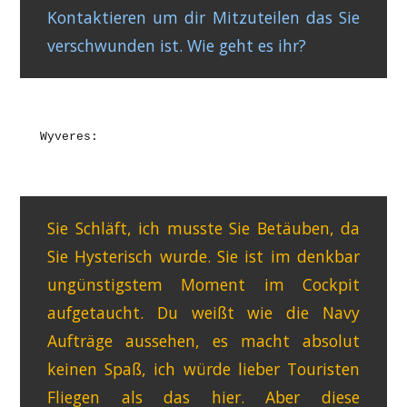
Kontaktieren um dir Mitzuteilen das Sie
verschwunden ist. Wie geht es ihr?
Wyveres:
Sie Schläft, ich musste Sie Betäuben, da
Sie Hysterisch wurde. Sie ist im denkbar
ungünstigstem Moment im Cockpit
aufgetaucht. Du weißt wie die Navy
Aufträge aussehen, es macht absolut
keinen Spaß, ich würde lieber Touristen
Fliegen als das hier. Aber diese