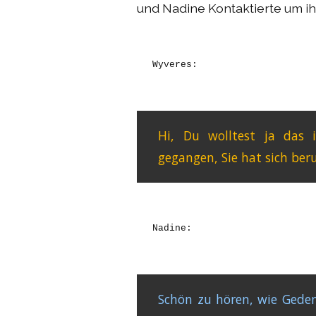
und Nadine Kontaktierte um ih
Wyveres:
Hi, Du wolltest ja das 
gegangen, Sie hat sich beru
Nadine:
Schön zu hören, wie Geden