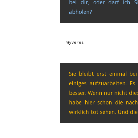
bei dir, oder darf ich
abholen?
Wyveres:
Sie bleibt erst einmal be
einiges aufzuarbeiten. E
besser. Wenn nur nicht di
habe hier schon die nächs
wirklich tot sehen. Und di