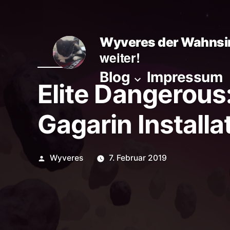
Zum
Inhalt
Wyveres der Wahnsi
springen
weiter!
Blog
Impressum
Elite Dangerou
Gagarin Installa
Veröffentlicht
Wyveres
7. Februar 2019
von