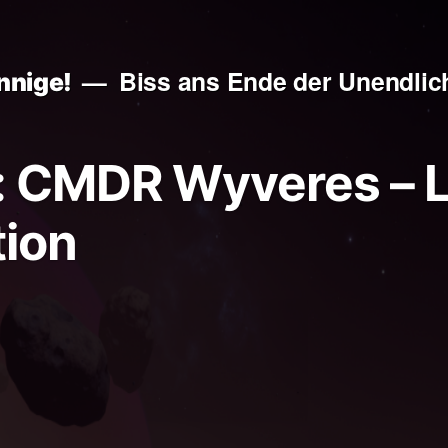
Biss ans Ende der Unendlich
nnige!
s: CMDR Wyveres – 
tion