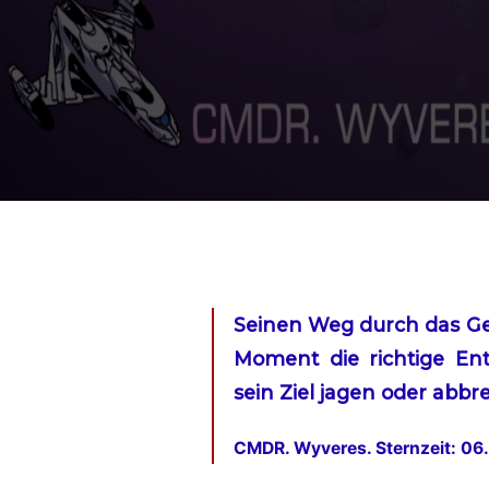
Seinen Weg durch das Ge
Moment die richtige Ent
sein Ziel jagen oder abb
CMDR. Wyveres. Sternzeit: 0