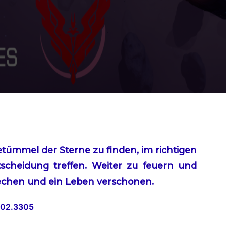
tümmel der Sterne zu finden, im richtigen
scheidung treffen. Weiter zu feuern und
rechen und ein Leben verschonen.
6.02.3305