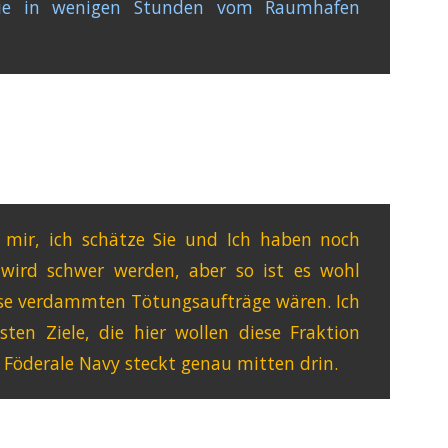
 Sie in wenigen Stunden vom Raumhafen
i mir, ich schätze Sie und Ich haben noch
s wird schwer werden, aber so ist es wohl
ese verdammten Tötungsaufträge wären. Ich
ten Ziele, die hier wollen diese Fraktion
e Föderale Navy steckt genau mitten drin.