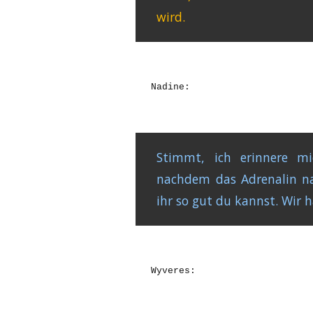
wird.
Nadine:
Stimmt, ich erinnere m
nachdem das Adrenalin nach
ihr so gut du kannst. Wir 
Wyveres: