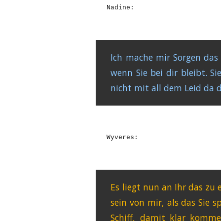
Nadine:
Ich mache mir Sorgen das es
wenn Sie bei dir bleibt. Si
nicht mit all dem Leid da
Wyveres:
Es liegt nun an Ihr das zu e
sein von mir, als das Sie 
Schiff, damit klar komme