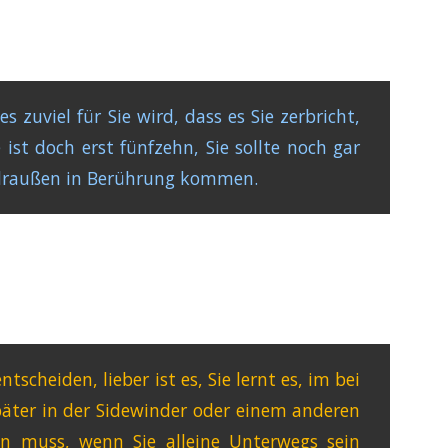
 zuviel für Sie wird, dass es Sie zerbricht,
e ist doch erst fünfzehn, Sie sollte noch gar
 draußen in Berührung kommen.
ntscheiden, lieber ist es, Sie lernt es, im bei
später in der Sidewinder oder einem anderen
n muss, wenn Sie alleine Unterwegs sein