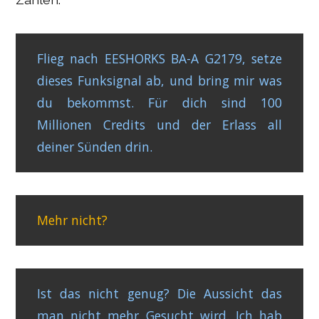
Flieg nach EESHORKS BA-A G2179, setze
dieses Funksignal ab, und bring mir was
du bekommst. Für dich sind 100
Millionen Credits und der Erlass all
deiner Sünden drin.
Mehr nicht?
Ist das nicht genug? Die Aussicht das
man nicht mehr Gesucht wird. Ich hab