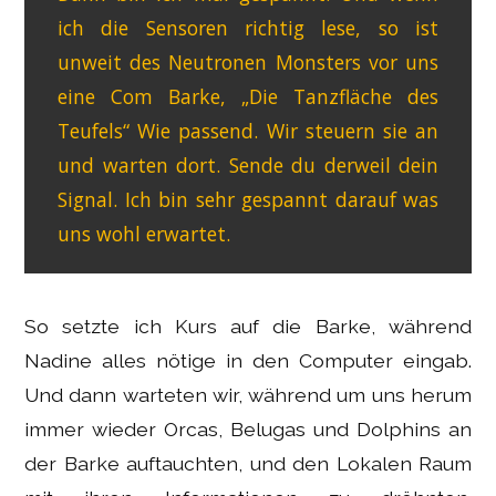
ich die Sensoren richtig lese, so ist
unweit des Neutronen Monsters vor uns
eine Com Barke, „Die Tanzfläche des
Teufels“ Wie passend. Wir steuern sie an
und warten dort. Sende du derweil dein
Signal. Ich bin sehr gespannt darauf was
uns wohl erwartet.
So setzte ich Kurs auf die Barke, während
Nadine alles nötige in den Computer eingab.
Und dann warteten wir, während um uns herum
immer wieder Orcas, Belugas und Dolphins an
der Barke auftauchten, und den Lokalen Raum