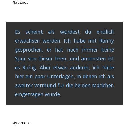
Nadine:
Es scheint als würdest du endlich
erwachsen werden. Ich habe mit Ronny
gesprochen, er hat noch immer keine
Spur von dieser Irren, und ansonsten ist
es Ruhig. Aber etwas anderes, ich habe
hier ein paar Unterlagen, in denen ich als
zweiter Vormund für die beiden Mädchen
eingetragen wurde.
Wyveres: