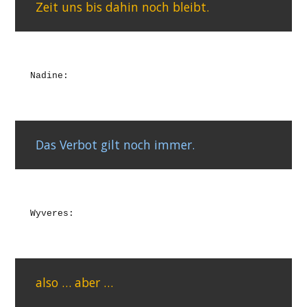
Zeit uns bis dahin noch bleibt.
Nadine:
Das Verbot gilt noch immer.
Wyveres:
also … aber …