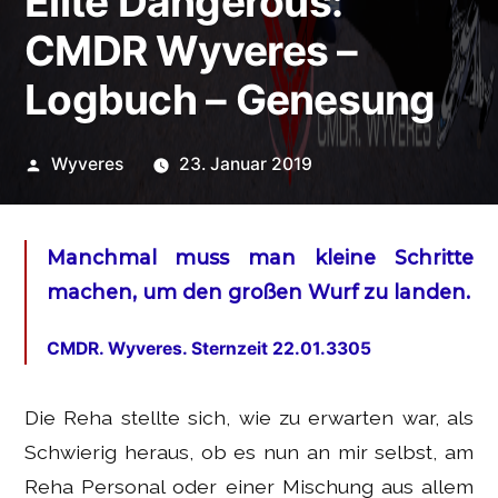
Elite Dangerous:
CMDR Wyveres –
Logbuch – Genesung
Veröffentlicht
Wyveres
23. Januar 2019
von
Manchmal muss man kleine Schritte
machen, um den großen Wurf zu landen.
CMDR. Wyveres. Sternzeit 22.01.3305
Die Reha stellte sich, wie zu erwarten war, als
Schwierig heraus, ob es nun an mir selbst, am
Reha Personal oder einer Mischung aus allem