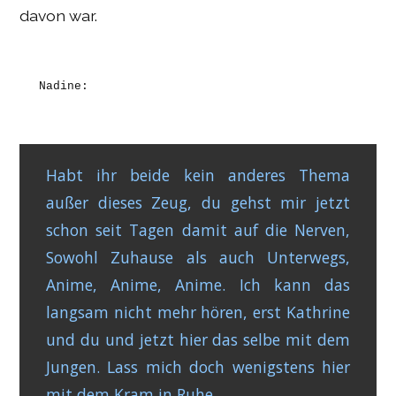
davon war.
Nadine:
Habt ihr beide kein anderes Thema
außer dieses Zeug, du gehst mir jetzt
schon seit Tagen damit auf die Nerven,
Sowohl Zuhause als auch Unterwegs,
Anime, Anime, Anime. Ich kann das
langsam nicht mehr hören, erst Kathrine
und du und jetzt hier das selbe mit dem
Jungen. Lass mich doch wenigstens hier
mit dem Kram in Ruhe.