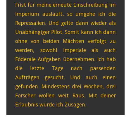
Frist für meine erneute Einschreibung im
Imperium ausläuft, so umgehe ich die
Repressalien. Und gelte dann wieder als
Unabhängiger Pilot. Somit kann ich dann
ohne von beiden Mächten verfolgt zu
werden, sowohl Imperiale als auch
Föderale Aufgaben übernehmen. Ich hab
die letzte Tage nach passenden
Aufträgen gesucht. Und auch einen
gefunden. Mindestens drei Wochen, drei
Forscher wollen weit Raus. Mit deiner
Erlaubnis würde ich Zusagen.