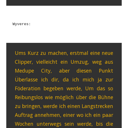
Wyveres:
Ums Kurz zu machen, erstmal eine neue
Clipper, vielleicht ein Umzug, weg aus
Medupe City, aber diesen Punkt
Überlasse ich dir, da ich mich ja zur
Föderation begeben werde, Um das so
Reibungslos wie möglich über die Bühne
zu bringen, werde ich einen Langstrecken
Auftrag annehmen, einer wo ich ein paar
Wochen unterwegs sein werde, bis die