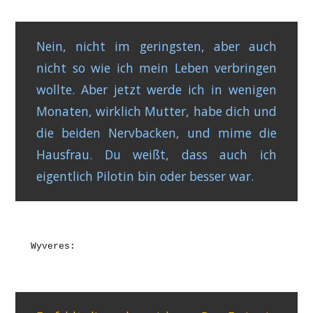
Nein, nicht im geringsten, aber auch
nicht so wie ich mein Leben verbringen
wollte. Aber jetzt werde ich in wenigen
Monaten, wirklich Mutter, habe dich und
die beiden Nervbacken, und mime die
Hausfrau. Du weißt, dass auch ich
eigentlich Pilotin bin oder besser war.
Wyveres: