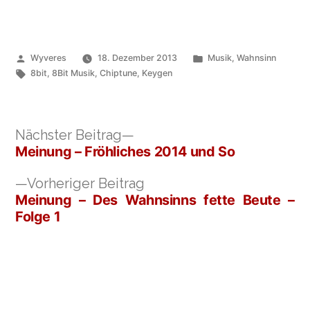
Veröffentlicht
Veröffentlicht
Wyveres
18. Dezember 2013
Musik
,
Wahnsinn
von
Schlagwörter:
unter
8bit
,
8Bit Musik
,
Chiptune
,
Keygen
Nächster
Nächster Beitrag
Beitrag:
Meinung – Fröhliches 2014 und So
Beitragsnavigation
Vorheriger
Vorheriger Beitrag
Beitrag:
Meinung – Des Wahnsinns fette Beute –
Folge 1