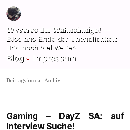
Zum
Inhalt
springen
Wyveres der Wahnsinnige!
Biss ans Ende der Unendlichkeit
und noch viel weiter!
Blog
Impressum
Beitragsformat-Archiv:
Gaming – DayZ SA: auf
Interview Suche!