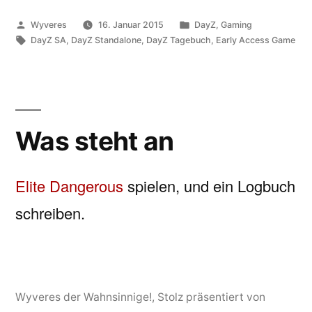
Veröffentlicht
Veröffentlicht
Wyveres
16. Januar 2015
DayZ
,
Gaming
von
Schlagwörter:
unter
DayZ SA
,
DayZ Standalone
,
DayZ Tagebuch
,
Early Access Game
Was steht an
Elite Dangerous
spielen, und ein Logbuch
schreiben.
Wyveres der Wahnsinnige!
,
Stolz präsentiert von