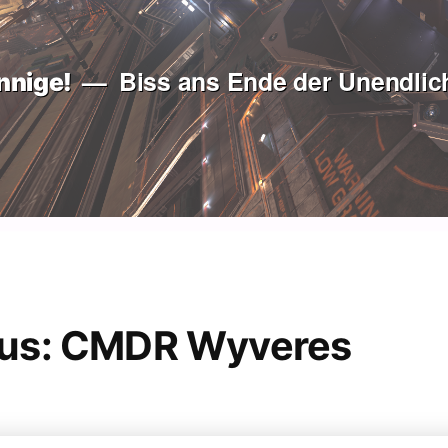
Biss ans Ende der Unendlich
nnige!
ous: CMDR Wyveres