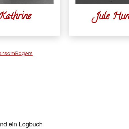
Kathrine
Jule Hun
ansomRogers
und ein Logbuch