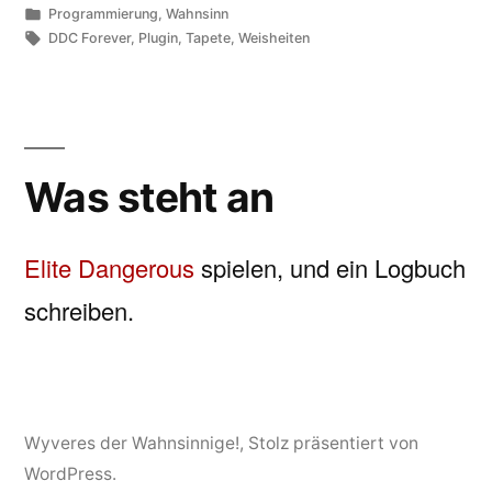
von
Veröffentlicht
Programmierung
,
Wahnsinn
unter
Schlagwörter:
DDC Forever
,
Plugin
,
Tapete
,
Weisheiten
Was steht an
Elite Dangerous
spielen, und ein Logbuch
schreiben.
Wyveres der Wahnsinnige!
,
Stolz präsentiert von
WordPress.