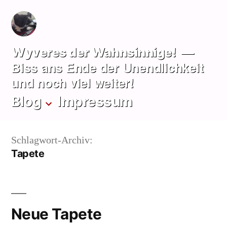
Zum
Inhalt
springen
Wyveres der Wahnsinnige!
Biss ans Ende der Unendlichkeit
und noch viel weiter!
Blog
Impressum
Schlagwort-Archiv:
Tapete
Neue Tapete