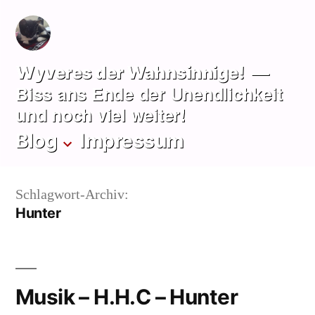
Zum
Inhalt
springen
Wyveres der Wahnsinnige!
Biss ans Ende der Unendlichkeit
und noch viel weiter!
Blog
Impressum
Schlagwort-Archiv:
Hunter
Musik – H.H.C – Hunter