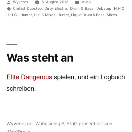
Veröffentlicht
Veröffentlicht
Wyveres
5. August 2013
Musik
von
Schlagwörter:
unter
Chilled Dubstep
,
Dirty Electro
,
Drum & Bass
,
Dubstep
,
H.H.C
,
H.H.C - Hunter
,
H.H.C Mixes
,
Hunter
,
Liquid Drum & Bass
,
Mixes
Was steht an
Elite Dangerous
spielen, und ein Logbuch
schreiben.
Wyveres der Wahnsinnige!
,
Stolz präsentiert von
WordPress.