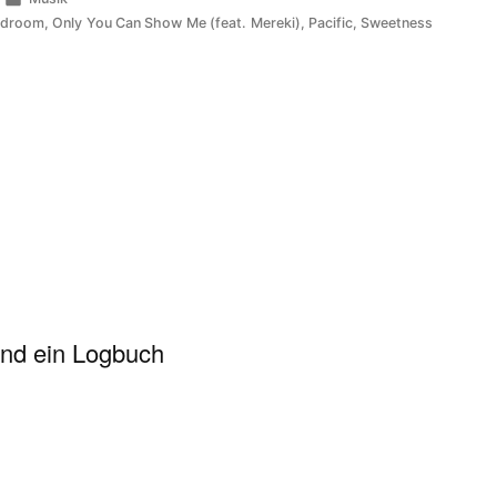
unter
ldroom
,
Only You Can Show Me (feat. Mereki)
,
Pacific
,
Sweetness
und ein Logbuch