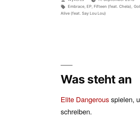
von
Schlagwörter:
Embrace
,
EP
,
Fifteen (feat. Chela)
,
Go
Alive (feat. Say Lou Lou)
Was steht an
Elite Dangerous
spielen, 
schreiben.