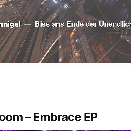
Biss ans Ende der Unendlich
nnige!
room – Embrace EP