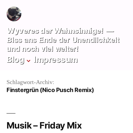
Zum
Inhalt
springen
Wyveres der Wahnsinnige!
Biss ans Ende der Unendlichkeit
und noch viel weiter!
Blog
Impressum
Schlagwort-Archiv:
Finstergrün (Nico Pusch Remix)
Musik – Friday Mix