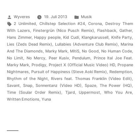
Veröffentlicht
Veröffentlicht
Wyveres
19. Juli 2013
Musik
von
Schlagwörter:
unter
2 Unlimited
,
Chillstep Selection #24
,
Corona
,
Destroy Them
With Lazers
,
Finstergrün (Nico Pusch Remix)
,
Flashback
,
Gather
,
Hans Zimmer
,
Happy people
,
Kid Cudi
,
Klangkarussell
,
Knife Party
,
Lies (Zeds Dead Remix)
,
Lullabies (Adventure Club Remix)
,
Marina
And The Diamonds
,
Marky Mark
,
MitiS
,
No Good
,
No Human Code
,
No Limit
,
No Mercy
,
Peer Kusiv
,
Pendulum
,
Prince Ital Joe Feat.
Marky Mark
,
Prodigy
,
Project X (Official Music Video) HD
,
Propane
Nightmares
,
Pursuit of Happiness (Steve Aoki Remix)
,
Redemption
,
Rhythm of the Night
,
Rivers feat. Thomas Franklin (Video Edit)
,
Savant
,
Snap
,
Sonnentanz (Video HD)
,
Spaze
,
The Power (HQ)
,
Time (Soular Order Remix)
,
Tjard
,
Uppermost
,
Who You Are
,
Written Emotions
,
Yuna