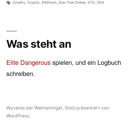
unter
Schlagwörter:
Credits
,
Cryptic
,
Dilithium
,
Star Trek Online
,
STO
,
ZEN
Was steht an
Elite Dangerous
spielen, und ein Logbuch
schreiben.
Wyveres der Wahnsinnige!
,
Stolz präsentiert von
WordPress.