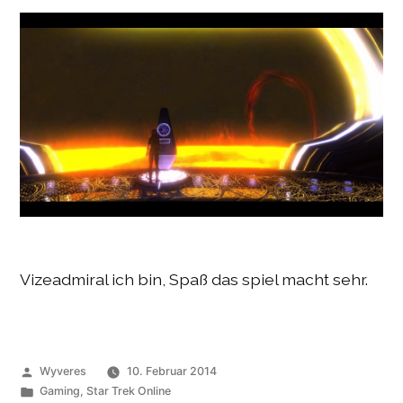
Vizeadmiral ich bin, Spaß das spiel macht sehr.
Veröffentlicht
Wyveres
10. Februar 2014
von
Veröffentlicht
Gaming
,
Star Trek Online