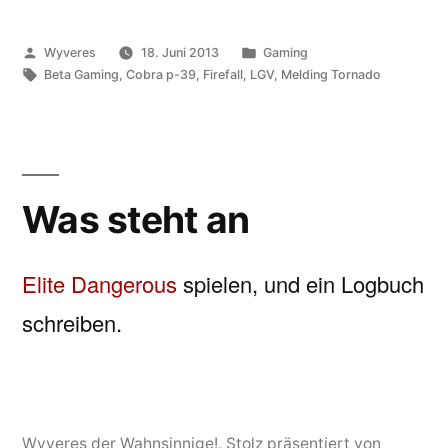
Veröffentlicht
Veröffentlicht
Wyveres
18. Juni 2013
Gaming
von
Schlagwörter:
unter
Beta Gaming
,
Cobra p-39
,
Firefall
,
LGV
,
Melding Tornado
Was steht an
Elite Dangerous
spielen, und ein Logbuch
schreiben.
Wyveres der Wahnsinnige!
,
Stolz präsentiert von