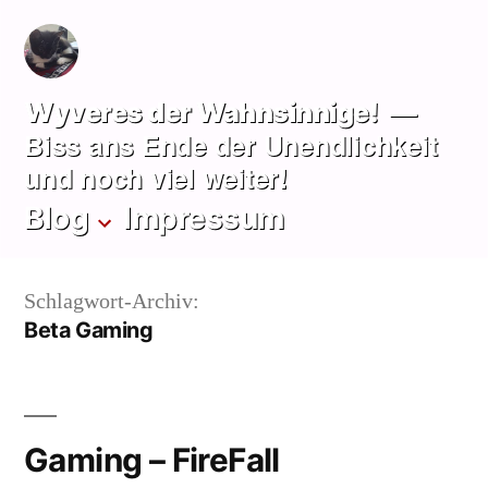
Zum
Inhalt
springen
Wyveres der Wahnsinnige!
Biss ans Ende der Unendlichkeit
und noch viel weiter!
Blog
Impressum
Schlagwort-Archiv:
Beta Gaming
Gaming – FireFall