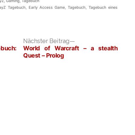
öffentlicht
yZ
,
Gaming
,
Tagebuch
er
ayZ Tagebuch
,
Early Access Game
,
Tagebuch
,
Tagebuch eines
iger
Nächster
Nächster Beitrag
:
Beitrag:
buch:
World of Warcraft – a stealth
Quest – Prolog