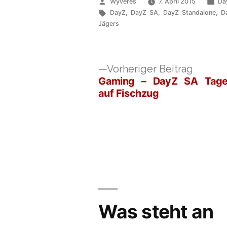
Veröffentlicht
Ver
Wyveres
7. April 2015
Da
von
Schlagwörter:
unt
DayZ
,
DayZ SA
,
DayZ Standalone
,
D
Jägers
Vorher
Vorheriger Beitrag
Beitrag
Gaming – DayZ SA Tage
Beitragsnavigation
auf Fischzug
Was steht an