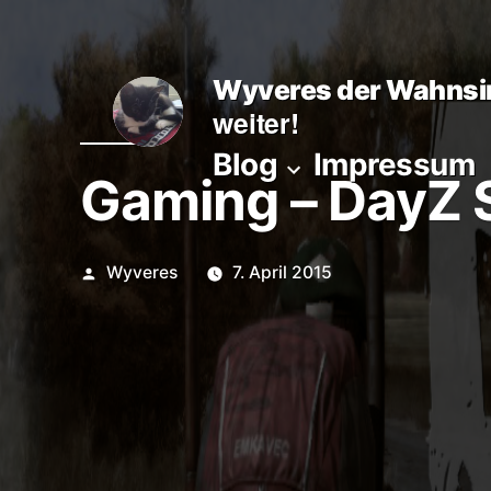
Zum
Inhalt
Wyveres der Wahnsi
springen
weiter!
Blog
Impressum
Gaming – DayZ S
Veröffentlicht
Wyveres
7. April 2015
von