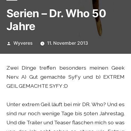
Serien – Dr. Who 50
Jahre
Veröffentlicht
Wyveres
11. November 2013
von
Zwei Dinge treffen besonders meinen Geek
Nerv. A) Gut gemachte SyFy und b) EXTREM
GEIL GEMACHTE SYFY :D
Unter extrem Geil läuft bei mir DR. Who? Und es
sind nur noch wenige Tage bis 50ten Jahrestag.
Und die Trailer und Teaser flaschen mich so was