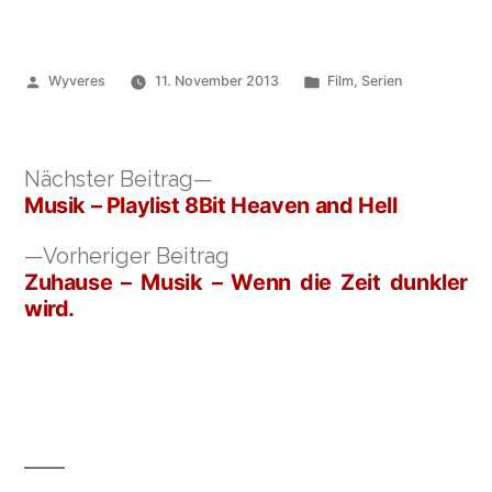
Veröffentlicht
Veröffentlicht
Wyveres
11. November 2013
Film
,
Serien
von
unter
Nächster
Nächster Beitrag
Beitrag:
Musik – Playlist 8Bit Heaven and Hell
Beitragsnavigation
Vorheriger
Vorheriger Beitrag
Beitrag:
Zuhause – Musik – Wenn die Zeit dunkler
wird.