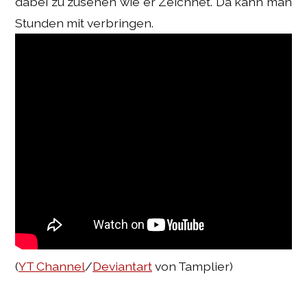
dabei zu zusehen wie er Zeichnet. Da kann man
Stunden mit verbringen.
(
YT Channel
/
Deviantart
von Tamplier)