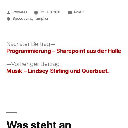
Veröffentlicht
Veröffentlicht
Wyveres
12. Juli 2013
Grafik
von
Schlagwörter:
unter
Speedpaint
,
Tamplier
Nächster
Nächster Beitrag
Beitrag:
Programmierung – Sharepoint aus der Hölle
Beitragsnavigation
Vorheriger
Vorheriger Beitrag
Beitrag:
Musik – Lindsey Stirling und Querbeet.
Was steht an