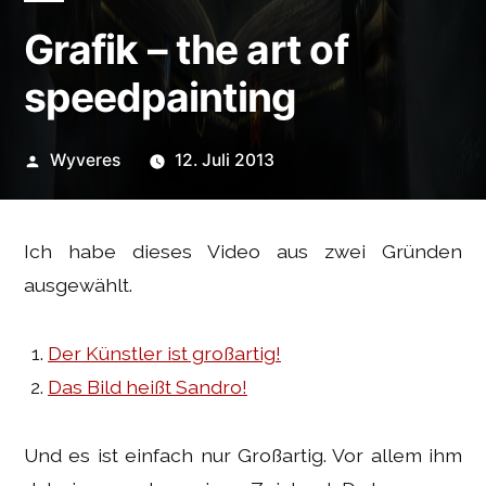
Grafik – the art of
speedpainting
Veröffentlicht
Wyveres
12. Juli 2013
von
Ich habe dieses Video aus zwei Gründen
ausgewählt.
Der Künstler ist großartig!
Das Bild heißt Sandro!
Und es ist einfach nur Großartig. Vor allem ihm