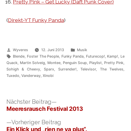
Pretty Pink – Get Lucky (Daft Punk Cover)
(
Direkt-YT Funky Panda
)
Veröffentlicht
Veröffentlicht
Wyveres
12. Juni 2013
Musik
von
Schlagwörter:
unter
Blende
,
Foster The People
,
Funky Panda
,
Futurecop!
,
Kamp!
,
Le
Quack
,
Martin Solveig
,
Montee
,
Penguin Soup
,
Playlist
,
Pretty Pink
,
Sohigh & Cheevy
,
Sparx
,
Surrender!
,
Televisor
,
The Twelves
,
Tuxedo
,
Vanderway
,
Xinobi
Nächster
Nächster Beitrag
Beitrag:
Meeresrausch Festival 2013
Beitragsnavigation
Vorheriger
Vorheriger Beitrag
Beitrag:
Ein Klick und „rien ne va plus“.